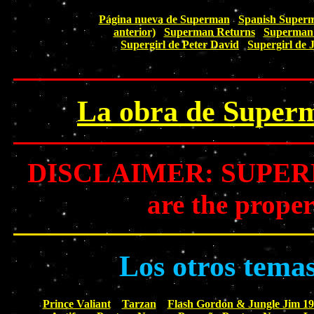
Página nueva de Superman
Spanish Super
anterior)
Superman Returns
Superman 
Supergirl de Peter David
Supergirl de 
La obra de Superm
DISCLAIMER: SUPERMAN
are the prop
Los otros tema
Prince Valiant
Tarzan
Flash Gordon & Jungle Jim 1